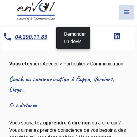
Panneau de gestion des cookies
menu
Demander
04.290.11.83
un devis
Vous êtes ici :
Accueil
>
Particulier
> Communication
Coach en communication à Eupen, Verviers,
Liège…
Et à distance
Vous souhaitez
apprendre à dire non
ou à dire oui ?
Vous aimeriez prendre conscience de vos besoins, des